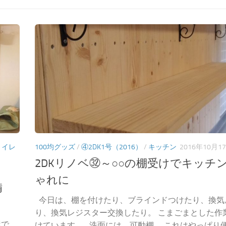
トイレ
100均グッズ
/
④2DK1号（2016）
/
キッチン
2016年10月1
2DKリノベ㉜～○○の棚受けでキッチ
ゃれに
準備
今日は、棚を付けたり、ブラインドつけたり、換気
り、換気レジスター交換したり。 こまごまとした作
屋で
けています。 洗面には、可動棚。 これはやっぱり便利