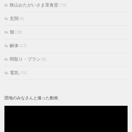
狭山おたがいさま里食堂
(10)
玄関
(6)
畑
(39)
解体
(47)
間取り・プラン
(6)
電気
(15)
団地のみなさんと撮った動画