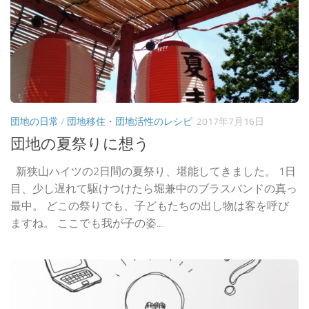
団地の日常
/
団地移住・団地活性のレシピ
2017年7月16日
団地の夏祭りに想う
新狭山ハイツの2日間の夏祭り、堪能してきました。 1日
目、少し遅れて駆けつけたら堀兼中のブラスバンドの真っ
最中。 どこの祭りでも、子どもたちの出し物は客を呼び
ますね。 ここでも我が子の姿...