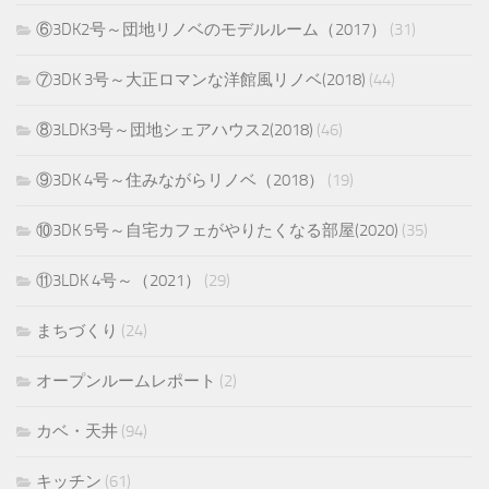
⑥3DK2号～団地リノベのモデルルーム（2017）
(31)
⑦3DK 3号～大正ロマンな洋館風リノベ(2018)
(44)
⑧3LDK3号～団地シェアハウス2(2018)
(46)
⑨3DK 4号～住みながらリノベ（2018）
(19)
⑩3DK 5号～自宅カフェがやりたくなる部屋(2020)
(35)
⑪3LDK 4号～（2021）
(29)
まちづくり
(24)
オープンルームレポート
(2)
カベ・天井
(94)
キッチン
(61)