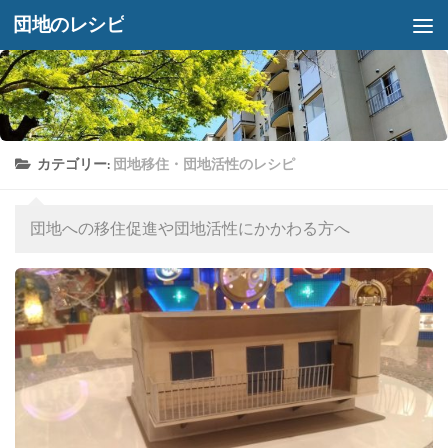
団地のレシピ
コンテンツへスキップ
カテゴリー:
団地移住・団地活性のレシピ
団地への移住促進や団地活性にかかわる方へ