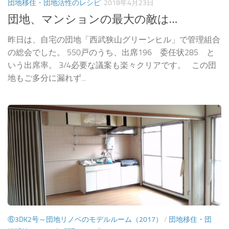
団地移住・団地活性のレシピ
2018年4月23日
団地、マンションの最大の敵は…
昨日は、自宅の団地「西武狭山グリーンヒル」で管理組合
の総会でした。 550戸のうち、出席196 委任状285 と
いう出席率。 3/4必要な議案も楽々クリアです。 この団
地もご多分に漏れず...
⑥3DK2号～団地リノベのモデルルーム（2017）
/
団地移住・団