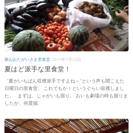
狭山おたがいさま里食堂
2017年7月23日
夏はど派手な里食堂！
”夏がいちばん収穫派手ですよね～”という声も聞こえた
日曜日の里食堂、 これでもか！というぐらい収穫しまし
た。 まずは、じゃがいも掘り。 おいも劇場の時も掘りま
したが、何度掘...