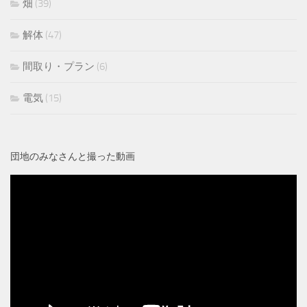
畑
(39)
解体
(47)
間取り・プラン
(6)
電気
(15)
団地のみなさんと撮った動画