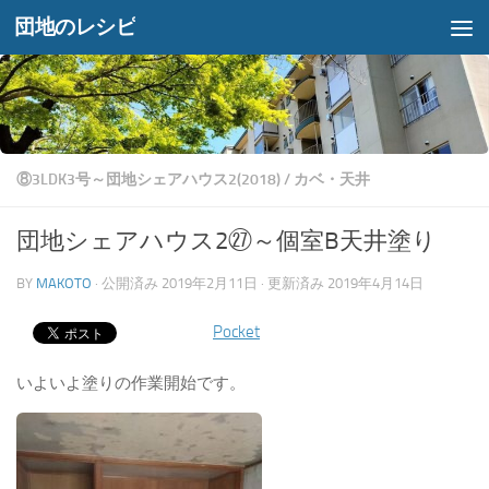
団地のレシピ
コンテンツへスキップ
⑧3LDK3号～団地シェアハウス2(2018)
/
カベ・天井
団地シェアハウス2㉗～個室B天井塗り
BY
MAKOTO
· 公開済み
2019年2月11日
· 更新済み
2019年4月14日
Pocket
いよいよ塗りの作業開始です。