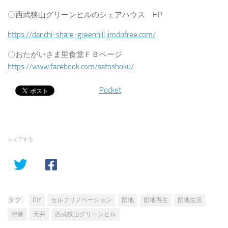
〇西武狭山グリーンヒルのシェアハウス HP
https://danchi-share-greenhill.jimdofree.com/
〇おたがいさま里食堂ＦＢページ
https://www.facebook.com/satoshoku/
Pocket
シェアする
タグ:
DIY
セルフリノベーション
団地
団地再生
団地生活
塗装
天井
西武狭山グリーンヒル