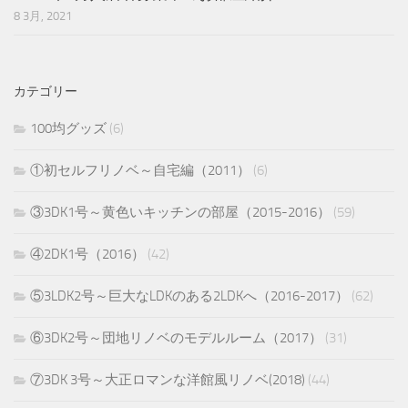
8 3月, 2021
カテゴリー
100均グッズ
(6)
①初セルフリノベ～自宅編（2011）
(6)
③3DK1号～黄色いキッチンの部屋（2015-2016）
(59)
④2DK1号（2016）
(42)
⑤3LDK2号～巨大なLDKのある2LDKへ（2016-2017）
(62)
⑥3DK2号～団地リノベのモデルルーム（2017）
(31)
⑦3DK 3号～大正ロマンな洋館風リノベ(2018)
(44)