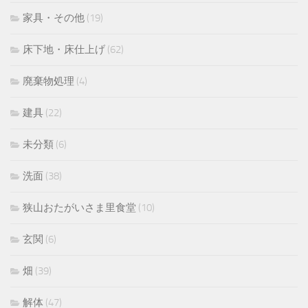
家具・その他
(19)
床下地・床仕上げ
(62)
廃棄物処理
(4)
建具
(22)
未分類
(6)
洗面
(38)
狭山おたがいさま里食堂
(10)
玄関
(6)
畑
(39)
解体
(47)