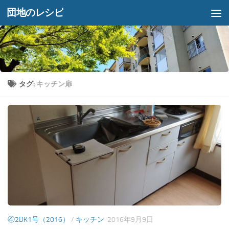
団地のレシピ
コンテンツへスキップ
タグ:
キッチン扉
④2DK1号（2016）
/
キッチン
2016年9月9日