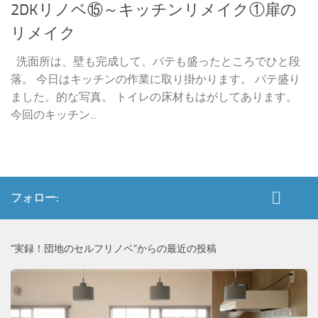
2DKリノベ⑮～キッチンリメイク①扉の
リメイク
洗面所は、壁も完成して、パテも盛ったところでひと段
落。 今日はキッチンの作業に取り掛かります。 パテ盛り
ました。的な写真。 トイレの床材もはがしてあります。
今回のキッチン...
フォロー:
”実録！団地のセルフリノベ”からの最近の投稿