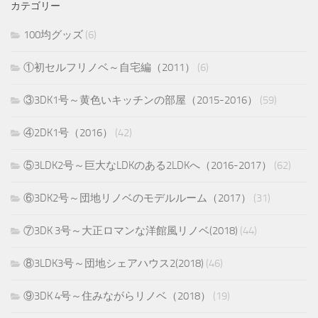
カテゴリー
100均グッズ
(6)
①初セルフリノベ～自宅編（2011）
(6)
③3DK1号～黄色いキッチンの部屋（2015-2016）
(59)
④2DK1号（2016）
(42)
⑤3LDK2号～巨大なLDKのある2LDKへ（2016-2017）
(62)
⑥3DK2号～団地リノベのモデルルーム（2017）
(31)
⑦3DK 3号～大正ロマンな洋館風リノベ(2018)
(44)
⑧3LDK3号～団地シェアハウス2(2018)
(46)
⑨3DK 4号～住みながらリノベ（2018）
(19)