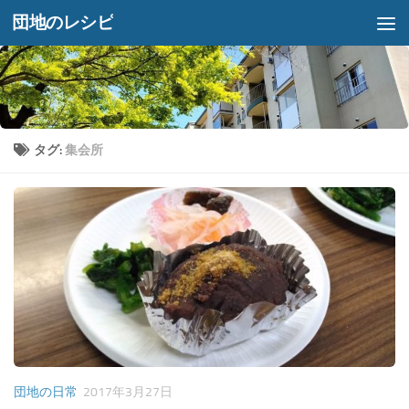
団地のレシピ
コンテンツへスキップ
タグ:
集会所
団地の日常
2017年3月27日