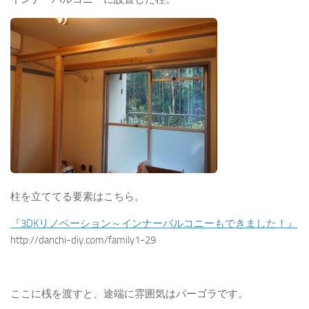
柱を立ててる要素はこちら。
『3DKリノベーション～インナーバルコニーもできました！』
http://danchi-diy.com/family1-29
ここに桟を渡すと、途端に雰囲気はパーゴラです。