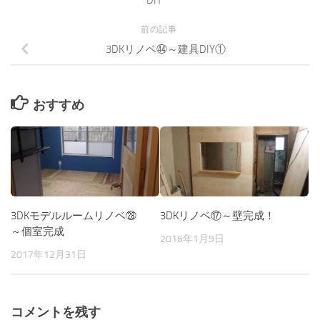
前の記事
3DKリノベ㊹～建具DIY①
おすすめ
3DKモデルルームリノベ㉘
3DKリノベ⑰～壁完成！
～個室完成
2016年1月9日
2017年12月31日
コメントを残す