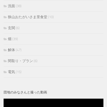
洗面
(38)
狭山おたがいさま里食堂
(10)
玄関
(6)
畑
(39)
解体
(47)
間取り・プラン
(6)
電気
(15)
団地のみなさんと撮った動画