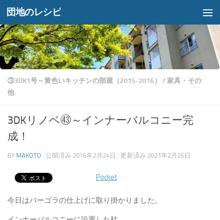
団地のレシピ
コンテンツへスキップ
③3DK1号～黄色いキッチンの部屋（2015-2016）
/
家具・その
他
3DKリノベ㊸～インナーバルコニー完
成！
BY
MAKOTO
· 公開済み
2016年2月24日
· 更新済み
2021年2月26日
Pocket
今日はパーゴラの仕上げに取り掛かりました。
インナーバルコニーに設置した柱。