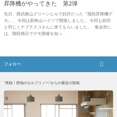
昇降機がやってきた 第2弾
先日、西武狭山グリーンヒルで好評だった『階段昇降機デ
モ』、 今回は新狭山ハイツで開催しました。 今回も前回
と同じくナブテスコさんに来てもらいました。 集会所に
は、階段掲示でデモ開催を知っ...
フォロー:
”実録！団地のセルフリノベ”からの最近の投稿