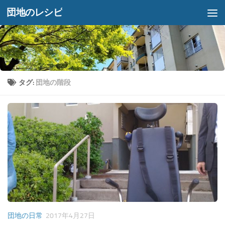
団地のレシピ
コンテンツへスキップ
タグ:
団地の階段
団地の日常
2017年4月27日