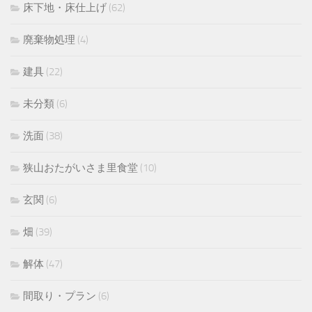
床下地・床仕上げ
(62)
廃棄物処理
(4)
建具
(22)
未分類
(6)
洗面
(38)
狭山おたがいさま里食堂
(10)
玄関
(6)
畑
(39)
解体
(47)
間取り・プラン
(6)