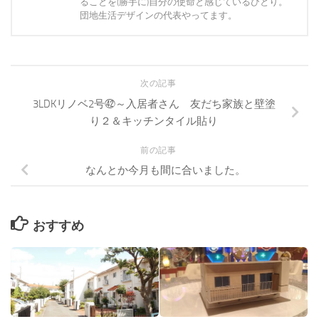
ることを(勝手に)自分の使命と感じているひとり。
団地生活デザインの代表やってます。
次の記事
3LDKリノベ2号㊷～入居者さん 友だち家族と壁塗
り２＆キッチンタイル貼り
前の記事
なんとか今月も間に合いました。
おすすめ