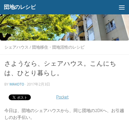
団地のレシピ
コンテンツへスキップ
シェアハウス
/
団地移住・団地活性のレシピ
さようなら、シェアハウス。こんにち
は、ひとり暮らし。
BY
MAKOTO
·
2017年2月3日
Pocket
今日は、団地のシェアハウスから、同じ団地の2DKへ、お引越
しのお手伝い。