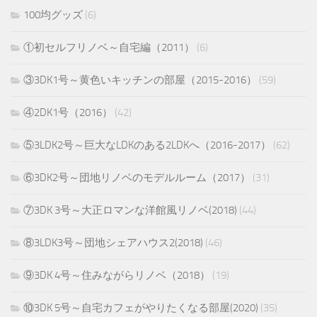
100均グッズ
(6)
①初セルフリノベ～自宅編（2011）
(6)
③3DK1号～黄色いキッチンの部屋（2015-2016）
(59)
④2DK1号（2016）
(42)
⑤3LDK2号～巨大なLDKのある2LDKへ（2016-2017）
(62)
⑥3DK2号～団地リノベのモデルルーム（2017）
(31)
⑦3DK 3号～大正ロマンな洋館風リノベ(2018)
(44)
⑧3LDK3号～団地シェアハウス2(2018)
(46)
⑨3DK 4号～住みながらリノベ（2018）
(19)
⑩3DK 5号～自宅カフェがやりたくなる部屋(2020)
(35)