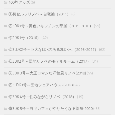
100均グッズ
(6)
①初セルフリノベ～自宅編（2011）
(6)
③3DK1号～黄色いキッチンの部屋（2015-2016）
(59)
④2DK1号（2016）
(42)
⑤3LDK2号～巨大なLDKのある2LDKへ（2016-2017）
(62)
⑥3DK2号～団地リノベのモデルルーム（2017）
(31)
⑦3DK 3号～大正ロマンな洋館風リノベ(2018)
(44)
⑧3LDK3号～団地シェアハウス2(2018)
(46)
⑨3DK 4号～住みながらリノベ（2018）
(19)
⑩3DK 5号～自宅カフェがやりたくなる部屋(2020)
(35)