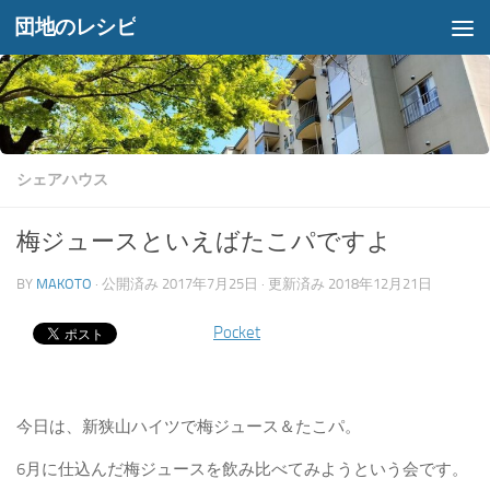
団地のレシピ
コンテンツへスキップ
シェアハウス
梅ジュースといえばたこパですよ
BY
MAKOTO
· 公開済み
2017年7月25日
· 更新済み
2018年12月21日
Pocket
今日は、新狭山ハイツで梅ジュース＆たこパ。
6月に仕込んだ梅ジュースを飲み比べてみようという会です。