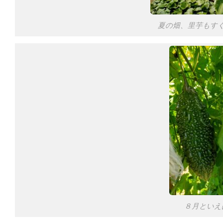
夏の畑、里芋もす
８月といえ