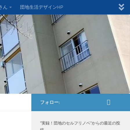
さん
団地生活デザインHP
フォロー:
”実録！団地のセルフリノベ”からの最近の投