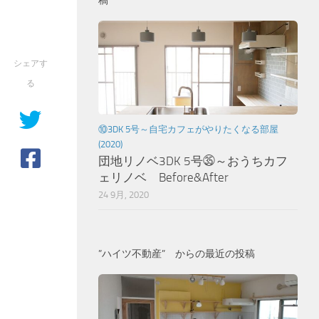
稿
シェアす
る
⑩3DK 5号～自宅カフェがやりたくなる部屋
(2020)
団地リノベ3DK 5号㉟～おうちカフ
ェリノベ Before&After
24 9月, 2020
”ハイツ不動産” からの最近の投稿