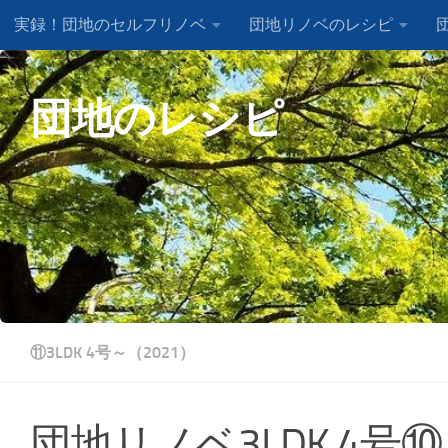
実録！団地のセルフリノベ
団地リノベのレシピ
コンテンツへスキップ
団地に関するお問い合わせはこちら！
団地生活デザイン
団地のレシピ
⑪3LDK 4号～（2021）
団地リノベ3LDK 4号