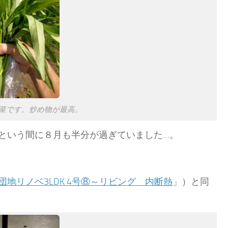
菜です。炒め物が最高。
という間に８月も半分が過ぎていました…。
団地リノベ3LDK 4号⑧～リビング 内断熱
」）と同