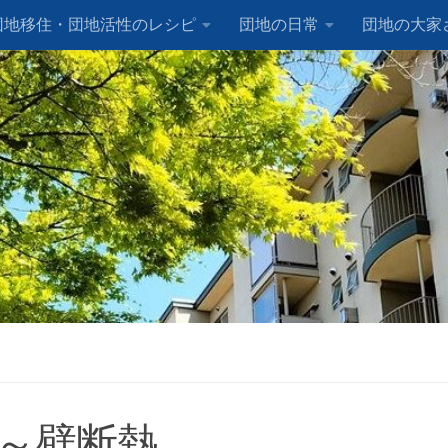
団地移住・団地活性のレシピ
団地の日常
団地の大家
＆代表のプロフィール
⑩～壁断熱