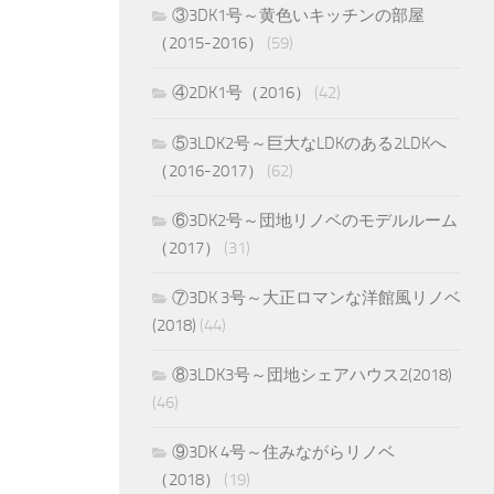
③3DK1号～黄色いキッチンの部屋
（2015-2016）
(59)
④2DK1号（2016）
(42)
⑤3LDK2号～巨大なLDKのある2LDKへ
（2016-2017）
(62)
⑥3DK2号～団地リノベのモデルルーム
（2017）
(31)
⑦3DK 3号～大正ロマンな洋館風リノベ
(2018)
(44)
⑧3LDK3号～団地シェアハウス2(2018)
(46)
⑨3DK 4号～住みながらリノベ
（2018）
(19)