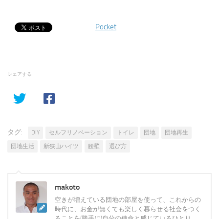
Pocket
シェアする
タグ:
DIY
セルフリノベーション
トイレ
団地
団地再生
団地生活
新狭山ハイツ
腰壁
選び方
makoto
空きが増えている団地の部屋を使って、これからの
時代に、お金が無くても楽しく暮らせる社会をつく
ることを(勝手に)自分の使命と感じているひとり。