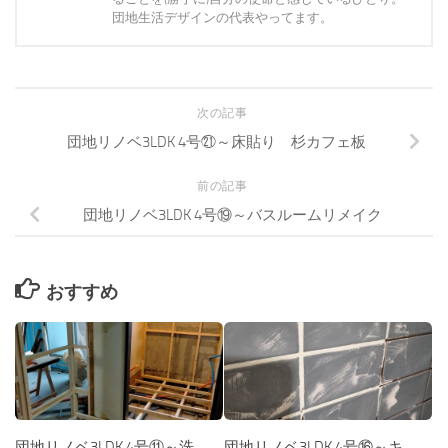
団地生活デザインの代表やってます。
次の記事
団地リノベ3LDK 4号㉑～床貼り 杉カフェ板
前の記事
団地リノベ3LDK 4号⑲～バスルームリメイク
おすすめ
団地リノベ3LDK 4号⑪～洗
団地リノベ3LDK 4号⑯～キ