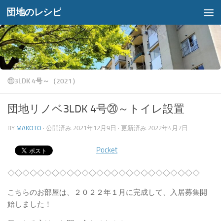
団地のレシピ
コンテンツへスキップ
⑪3LDK 4号～（2021）
団地リノベ3LDK 4号⑳～トイレ設置
BY
MAKOTO
· 公開済み
2021年12月9日
· 更新済み
2022年4月7日
Pocket
◇◇◇◇◇◇◇◇◇◇◇◇◇◇◇◇◇◇◇◇◇◇◇◇◇◇
こちらのお部屋は、２０２２年１月に完成して、入居募集開
始しました！