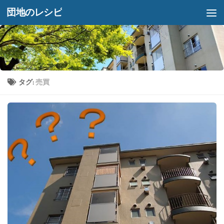
団地のレシピ
コンテンツへスキップ
タグ:
売買