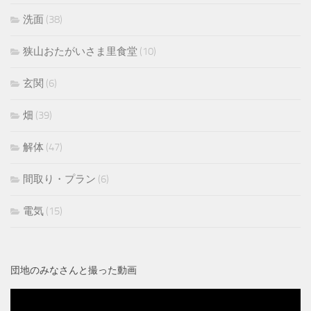
洗面
(38)
狭山おたがいさま里食堂
(10)
玄関
(6)
畑
(39)
解体
(47)
間取り・プラン
(6)
電気
(15)
団地のみなさんと撮った動画