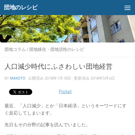
団地のレシピ
コンテンツへスキップ
団地コラム
/
団地移住・団地活性のレシピ
人口減少時代にふさわしい団地経営
BY
MAKOTO
· 公開済み
2018年1月19日
· 更新済み
2018年5月4日
Pocket
最近、「人口減少」とか「日本経済」というキーワードにす
ぐ反応してしまいます。
先日もその分野の記事を読んでいました。