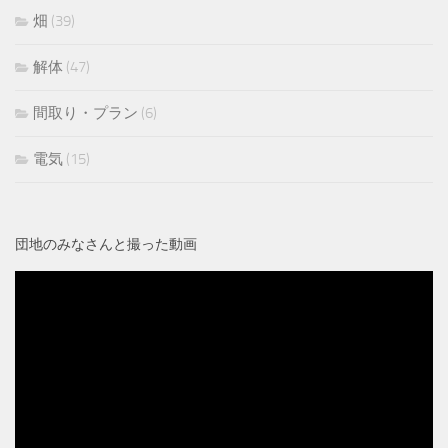
畑
(39)
解体
(47)
間取り・プラン
(6)
電気
(15)
団地のみなさんと撮った動画