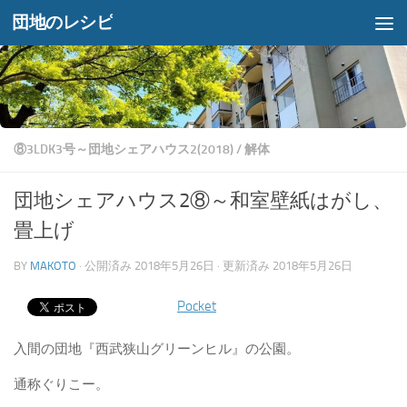
団地のレシピ
コンテンツへスキップ
⑧3LDK3号～団地シェアハウス2(2018)
/
解体
団地シェアハウス2⑧～和室壁紙はがし、
畳上げ
BY
MAKOTO
· 公開済み
2018年5月26日
· 更新済み
2018年5月26日
Pocket
入間の団地『西武狭山グリーンヒル』の公園。
通称ぐりこー。